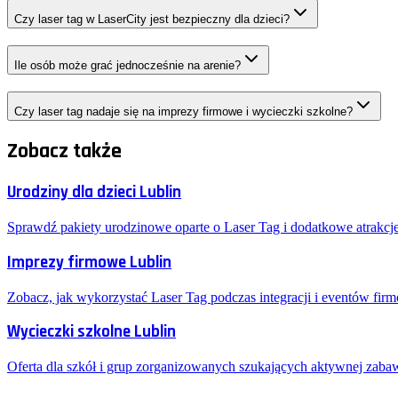
Czy laser tag w LaserCity jest bezpieczny dla dzieci?
Ile osób może grać jednocześnie na arenie?
Czy laser tag nadaje się na imprezy firmowe i wycieczki szkolne?
Zobacz także
Urodziny dla dzieci Lublin
Sprawdź pakiety urodzinowe oparte o Laser Tag i dodatkowe atrakcje
Imprezy firmowe Lublin
Zobacz, jak wykorzystać Laser Tag podczas integracji i eventów fir
Wycieczki szkolne Lublin
Oferta dla szkół i grup zorganizowanych szukających aktywnej zaba