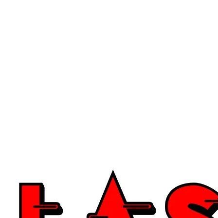
Gra trwa 5 minut
Od 1 do 4 osób jednocześnie
Punkty dodatnie za trafienie swojego koloru
Punkty ujemne za trafienie koloru przeciwnika
Wyniki na monitorze w czasie rzeczywistym
Idealne dla dzieci i dorosłych