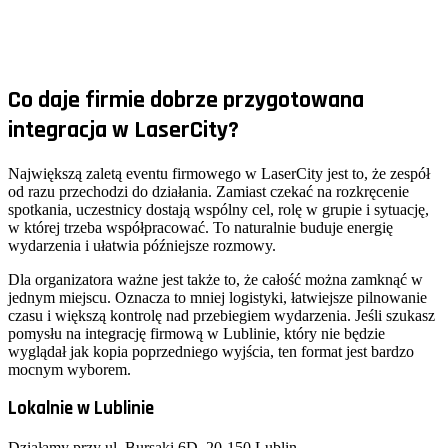
Co daje firmie dobrze przygotowana
integracja w LaserCity?
Największą zaletą eventu firmowego w LaserCity jest to, że zespół
od razu przechodzi do działania. Zamiast czekać na rozkręcenie
spotkania, uczestnicy dostają wspólny cel, rolę w grupie i sytuację,
w której trzeba współpracować. To naturalnie buduje energię
wydarzenia i ułatwia późniejsze rozmowy.
Dla organizatora ważne jest także to, że całość można zamknąć w
jednym miejscu. Oznacza to mniej logistyki, łatwiejsze pilnowanie
czasu i większą kontrolę nad przebiegiem wydarzenia. Jeśli szukasz
pomysłu na integrację firmową w Lublinie, który nie będzie
wyglądał jak kopia poprzedniego wyjścia, ten format jest bardzo
mocnym wyborem.
Lokalnie w Lublinie
Działamy przy ul.
Bursaki 6D
,
20-150
Lublin
.