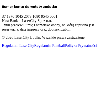
Numer konta do wpłaty zadatku
37 1870 1045 2078 1080 9545 0001
Nest Bank – LaserCity Sp. z o.o.
Tytuł przelewu: imię i nazwisko osoby, na którą zapisana jest
rezerwacja, datę imprezy oraz dopisek Lublin.
©
2026
LaserCity Lublin. Wszelkie prawa zastrzeżone.
Regulamin LaserCity
Regulamin Paintball
Polityka Prywatności