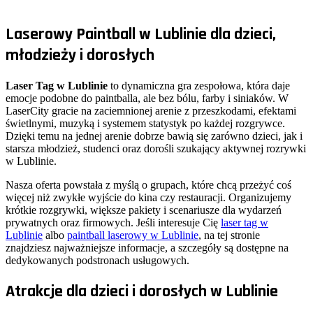
Dowiedz się więcej
Laserowy Paintball w Lublinie dla dzieci,
młodzieży i dorosłych
Laser Tag w Lublinie
to dynamiczna gra zespołowa, która daje
emocje podobne do paintballa, ale bez bólu, farby i siniaków. W
LaserCity gracie na zaciemnionej arenie z przeszkodami, efektami
świetlnymi, muzyką i systemem statystyk po każdej rozgrywce.
Dzięki temu na jednej arenie dobrze bawią się zarówno dzieci, jak i
starsza młodzież, studenci oraz dorośli szukający aktywnej rozrywki
w Lublinie.
Nasza oferta powstała z myślą o grupach, które chcą przeżyć coś
więcej niż zwykłe wyjście do kina czy restauracji. Organizujemy
krótkie rozgrywki, większe pakiety i scenariusze dla wydarzeń
prywatnych oraz firmowych. Jeśli interesuje Cię
laser tag w
Lublinie
albo
paintball laserowy w Lublinie
, na tej stronie
znajdziesz najważniejsze informacje, a szczegóły są dostępne na
dedykowanych podstronach usługowych.
Atrakcje dla dzieci i dorosłych w Lublinie