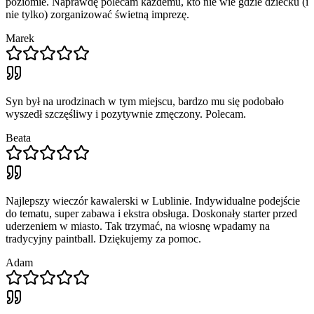
poziomie. Naprawdę polecam każdemu, kto nie wie gdzie dziecku (i
nie tylko) zorganizować świetną imprezę.
Marek
Syn był na urodzinach w tym miejscu, bardzo mu się podobało
wyszedł szczęśliwy i pozytywnie zmęczony. Polecam.
Beata
Najlepszy wieczór kawalerski w Lublinie. Indywidualne podejście
do tematu, super zabawa i ekstra obsługa. Doskonały starter przed
uderzeniem w miasto. Tak trzymać, na wiosnę wpadamy na
tradycyjny paintball. Dziękujemy za pomoc.
Adam