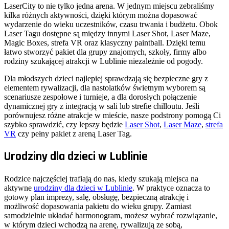
LaserCity to nie tylko jedna arena. W jednym miejscu zebraliśmy
kilka różnych aktywności, dzięki którym można dopasować
wydarzenie do wieku uczestników, czasu trwania i budżetu. Obok
Laser Tagu dostępne są między innymi Laser Shot, Laser Maze,
Magic Boxes, strefa VR oraz klasyczny paintball. Dzięki temu
łatwo stworzyć pakiet dla grupy znajomych, szkoły, firmy albo
rodziny szukającej atrakcji w Lublinie niezależnie od pogody.
Dla młodszych dzieci najlepiej sprawdzają się bezpieczne gry z
elementem rywalizacji, dla nastolatków świetnym wyborem są
scenariusze zespołowe i turnieje, a dla dorosłych połączenie
dynamicznej gry z integracją w sali lub strefie chilloutu. Jeśli
porównujesz różne atrakcje w mieście, nasze podstrony pomogą Ci
szybko sprawdzić, czy lepszy będzie
Laser Shot
,
Laser Maze
,
strefa
VR
czy pełny pakiet z areną Laser Tag.
Urodziny dla dzieci w Lublinie
Rodzice najczęściej trafiają do nas, kiedy szukają miejsca na
aktywne
urodziny dla dzieci w Lublinie
. W praktyce oznacza to
gotowy plan imprezy, salę, obsługę, bezpieczną atrakcję i
możliwość dopasowania pakietu do wieku grupy. Zamiast
samodzielnie układać harmonogram, możesz wybrać rozwiązanie,
w którym dzieci wchodzą na arenę, rywalizują ze sobą,